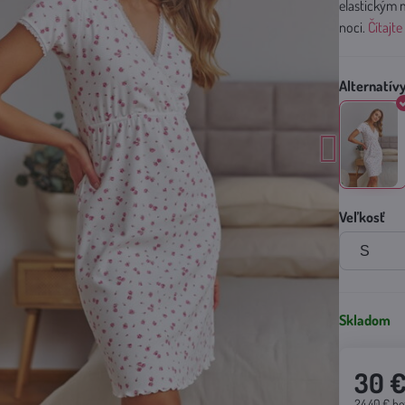
elastickým 
noci.
Čítajte
Veľkosť
Skladom
30 
24.40 €
be