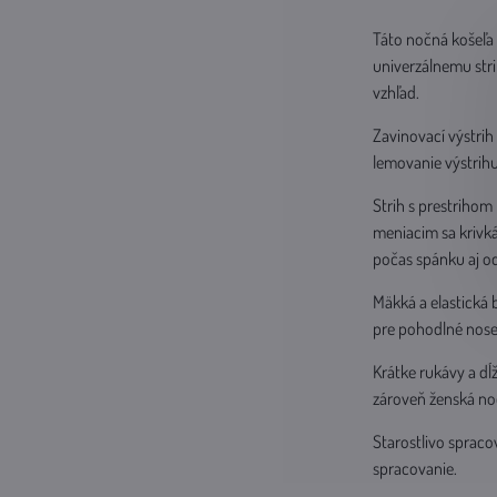
Táto nočná košeľa
univerzálnemu stri
vzhľad.
Zavinovací výstri
lemovanie výstrihu
Strih s prestrihom
meniacim sa krivk
počas spánku aj 
Mäkká a elastická 
pre pohodlné nosen
Krátke rukávy a d
zároveň ženská noč
Starostlivo spraco
spracovanie.