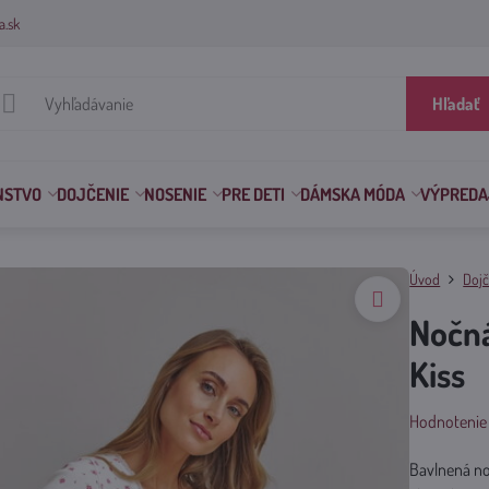
a.sk
Hľadať
NSTVO
DOJČENIE
NOSENIE
PRE DETI
DÁMSKA MÓDA
VÝPREDA
Úvod
Dojč
Nočná
Kiss
Hodnotenie
Bavlnená no