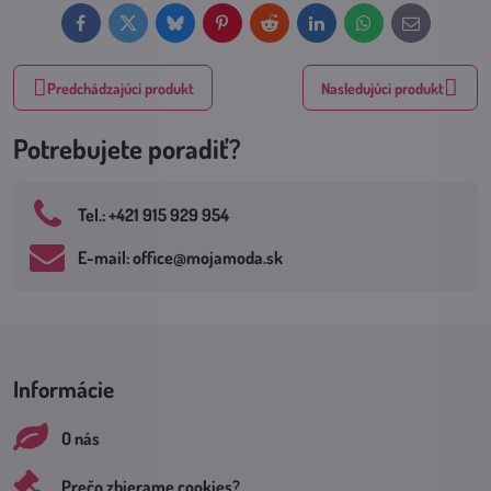
Facebook
Twitter
Bluesky
Pinterest
Reddit
LinkedIn
WhatsApp
E-
mail
Predchádzajúci produkt
Nasledujúci produkt
Potrebujete poradiť?
Tel​.: +421 915 929 954
E-mail: office​@mojamoda​.sk
Informácie
O nás
Prečo zbierame cookies?