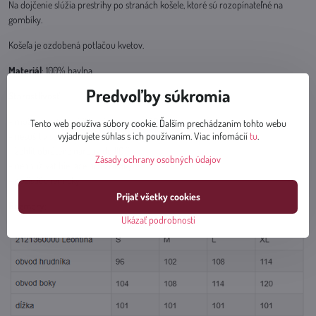
Na dojčenie slúžia prestrihy po stranách košele, ktoré sú rozopínateľné na
gombíky.
Košeľa je ozdobená potlačou kvetov.
Materiál
: 100% bavlna
Predvoľby súkromia
Starostlivosť
:
- možno prať v práčke pri teplote do 30 °
Tento web používa súbory cookie. Ďalším prechádzaním tohto webu
vyjadrujete súhlas s ich používaním. Viac infomácií
tu
.
- nesušiť v sušičke
- žehliť obrátené naruby do 110 °
Zásady ochrany osobných údajov
- nepoužívať bieliace prostriedky
- nečistiť chemicky
Prijať všetky cookies
Rozmery
:
Ukázať podrobnosti