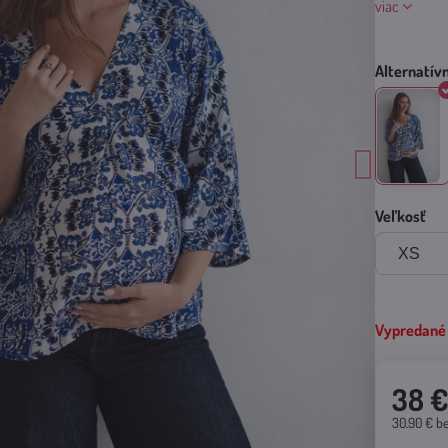
viac
Veľkosť
Vypredané
38 
30.90 €
b