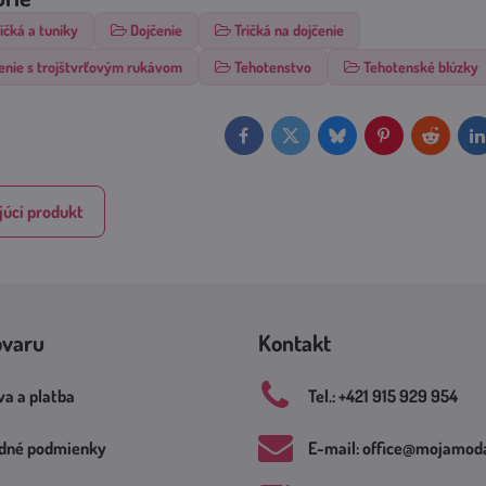
ičká a tuniky
Dojčenie
Tričká na dojčenie
čenie s trojštvrťovým rukávom
Tehotenstvo
Tehotenské blúzky
Facebook
Twitter
Bluesky
Pinterest
Reddit
L
úci produkt
ovaru
Kontakt
a a platba
Tel​.: +421 915 929 954
dné podmienky
E-mail: office​@mojamoda