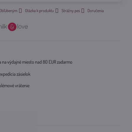
k Obľúbeným
Otázka k produktu
Strážny pes
Doručenia
 na výdajné miesto nad 80 EUR zadarmo
expedícia zásielok
blémové vrátenie