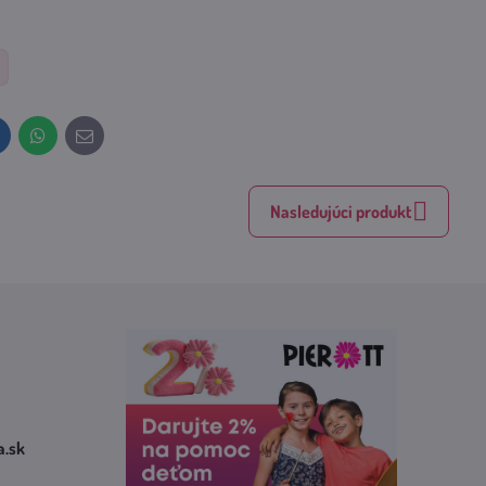
inkedIn
WhatsApp
E-
mail
Nasledujúci produkt
​.sk