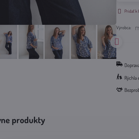
Pridať 
Výrobca:
Doprava
Rýchla 
Bezpro
vne produkty