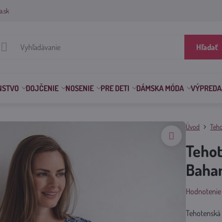
a.sk
Hľadať
NSTVO
DOJČENIE
NOSENIE
PRE DETI
DÁMSKA MÓDA
VÝPREDA
Úvod
Teho
Tehot
Baha
Hodnotenie
Tehotenská 