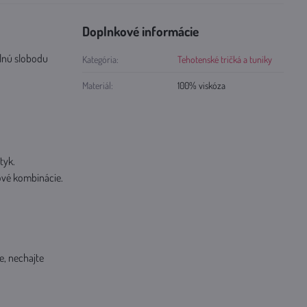
Doplnkové informácie
plnú slobodu
Kategória:
Tehotenské tričká a tuniky
Materiál:
100% viskóza
tyk.
gové kombinácie.
e, nechajte