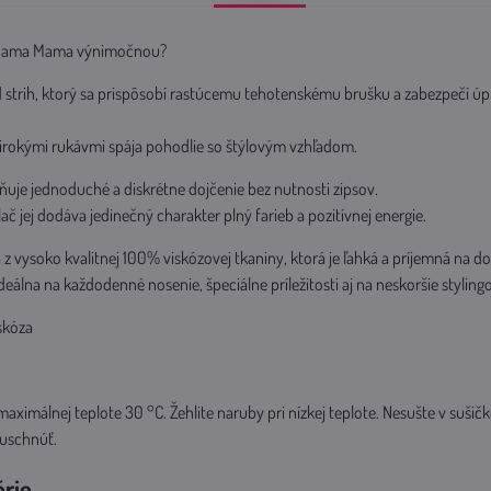
ahama Mama výnimočnou?
d strih, ktorý sa prispôsobí rastúcemu tehotenskému brušku a zabezpečí ú
širokými rukávmi spája pohodlie so štýlovým vzhľadom.
uje jednoduché a diskrétne dojčenie bez nutnosti zipsov.
č jej dodáva jedinečný charakter plný farieb a pozitívnej energie.
 z vysoko kvalitnej 100% viskózovej tkaniny, ktorá je ľahká a príjemná na do
álna na každodenné nosenie, špeciálne príležitosti aj na neskoršie stylin
skóza
maximálnej teplote 30 °C. Žehlite naruby pri nízkej teplote. Nesušte v sušičk
 uschnúť.
órie