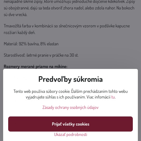
nenápadné šikmé zipsy, ktoré umožňujú jednoduché dojčenie kdekoľvek. Zipsy
sú obojstranné, dajú sa teda otvoriť zhora nadol, alebo zdola nahor. Na bokoch
sú dve vrecká.
Tmavožltá farba v kombinácii so slnečnicovým vzorom v podšívke kapucne
rozžiari každý deň.
Materiál: 92% bavlna, 8% elastan
Starostlivosť: šetrné pranie v práčke na 30 st.
Rozmery merané priamo na mikine:
Predvoľby súkromia
XS: šírka cez prsia 2x44cm,celková dĺžka 64cm,dĺžka rukáva 62cm
S: šírka cez prsia 2x45cm,celková dĺžka 66cm,dĺžka rukáva 64cm
Tento web používa súbory cookie. Ďalším prechádzaním tohto webu
vyjadrujete súhlas s ich používaním. Viac infomácií
tu
.
M: šírka cez prsia 2x47cm, celková dĺžka 67cm, dĺžka rukáva 66cm
Zásady ochrany osobných údajov
L: šírka cez prsia 2x49cm,celková dĺžka 67cm,dĺžka rukáva 66cm
Rozmery:
Prijať všetky cookies
Ukázať podrobnosti