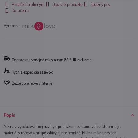
Pridať k Obľúbeným
Otázka k produktu
Strážny pes
Doručenia
Výrobca:
Doprava na výdajné miesto nad 80 EUR zadarmo
Rýchla expedícia zásielok
Bezproblémové vrátenie
Popis
Mikina z vysokokvalitnej bavlny s prídavkom elastanu, vďaka ktorému je
materiál strečový a prispôsobivý aj pre tehotné. Mikina má na prsiach