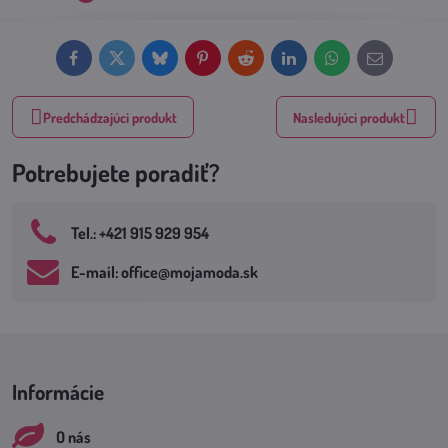
Facebook
Twitter
Bluesky
Pinterest
Reddit
LinkedIn
WhatsApp
E-
mail
Predchádzajúci produkt
Nasledujúci produkt
Potrebujete poradiť?
Tel​.: +421 915 929 954
E-mail: office​@mojamoda​.sk
Informácie
O nás