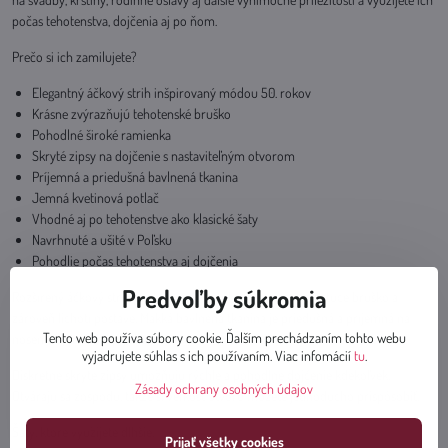
počas tehotenstva, dojčenia aj po ňom.
Prečo si ich zamilujete?
Elegantný áčkový strih inšpirovaný módou 50. rokov
Krásne zvýrazňujú tehotenské bruško
Pohodlné široké ramienka
Skryté zipsy na dojčenie s nastaviteľným otvorom
Príjemná a priedušná bavlnená tkanina
Jemná kvetinová potlač
Vhodné aj po tehotenstve ako klasické šaty
Navrhnuté a ušité v Poľsku
Pohodlie počas tehotenstva aj dojčenia
Predvoľby súkromia
Rozšírený áčkový strih poskytuje dostatok priestoru pre rastúce bruško a
zároveň lichotí postave. Mäkká bavlnená tkanina je priedušná a príjemná na
Tento web používa súbory cookie. Ďalším prechádzaním tohto webu
nosenie aj počas teplých dní.
vyjadrujete súhlas s ich používaním. Viac infomácií
tu
.
Diskrétne skryté zipsy umožňujú rýchle a pohodlné dojčenie kdekoľvek.
Zásady ochrany osobných údajov
Otvárajú sa zospodu, takže si veľkosť otvoru môžete jednoducho prispôsobiť.
Šaty, ktoré využijete dlhšie.
Prijať všetky cookies