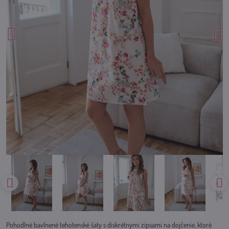
Pohodlné bavlnené tehotenské šaty s diskrétnymi zipsami na dojčenie, ktoré