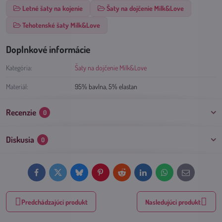
Letné šaty na kojenie
Šaty na dojčenie Milk&Love
Tehotenské šaty Milk&Love
Doplnkové informácie
Kategória:
Šaty na dojčenie Milk&Love
Materiál:
95% bavlna, 5% elastan
Recenzie
0
Diskusia
0
Facebook
Twitter
Bluesky
Pinterest
Reddit
LinkedIn
WhatsApp
E-
mail
Predchádzajúci produkt
Nasledujúci produkt