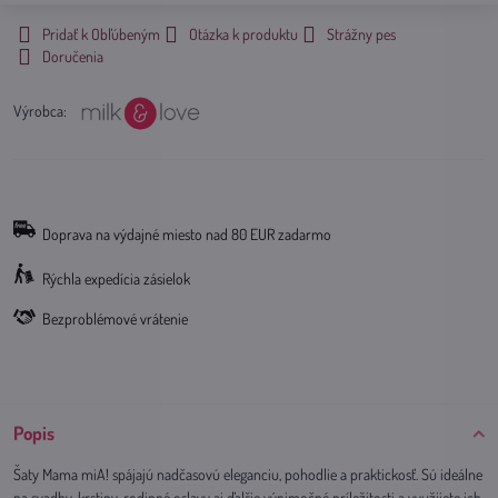
Pridať k Obľúbeným
Otázka k produktu
Strážny pes
Doručenia
Výrobca:
Doprava na výdajné miesto nad 80 EUR zadarmo
Rýchla expedícia zásielok
Bezproblémové vrátenie
Popis
Šaty Mama miA! spájajú nadčasovú eleganciu, pohodlie a praktickosť. Sú ideálne
na svadby, krstiny, rodinné oslavy aj ďalšie výnimočné príležitosti a využijete ich