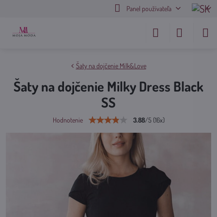
Panel používateľa
Šaty na dojčenie Milk&Love
Šaty na dojčenie Milky Dress Black
SS
3.88
/
5
(
16
x)
Hodnotenie