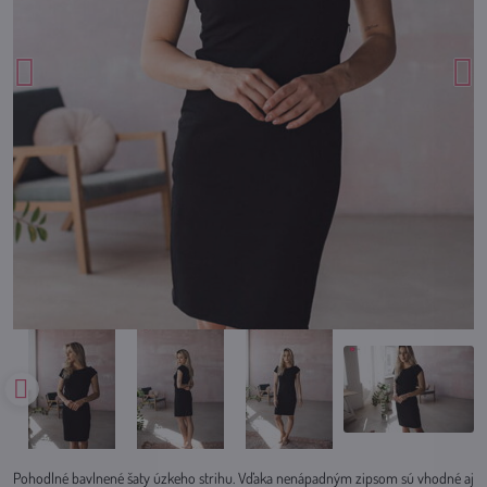
Pohodlné bavlnené šaty úzkeho strihu. Vďaka nenápadným zipsom sú vhodné aj