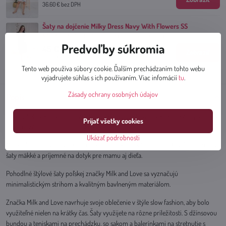
36.60 €
bez DPH
Šaty na dojčenie Milky Dress Navy With Flowers SS
NA EXTERNOM SKLADE, Doručíme do 3-5 prac.dní
Predvoľby súkromia
45 €
Zobraziť
36.60 €
bez DPH
Tento web používa súbory cookie. Ďalším prechádzaním tohto webu
vyjadrujete súhlas s ich používaním. Viac infomácií
tu
.
Zásady ochrany osobných údajov
Popis
Šaty priliehavého strihu s ozdobnými krátymi rukávmi. Vertikálne zipsy v oblasti
Prijať všetky cookies
pŕs umožňujú pohodlné a diskrétne dojčenie.
Ukázať podrobnosti
Materiál je hrubšia bavlna s certifikátom Oeko-Tex Standard 100, vďaka čomu sú
šaty mäkké a príjemné na dotyk pre mamu aj dieťa.
Pohodlné štýlové šaty poľskej značky Milk and Love sa vyznačujú
minimalistickým strihom a kvalitným bavlneným materiálom.
Značka Milk and Love navrhuje svoje oblečenie v štýle slow fashion, aby bolo
využiteľné nielen na krátky čas. Šaty využijete na rôzne príležitosti. S džínsovou
bundou a teniskami na prechádzku, so sakom a balerínkami na stretnutie s