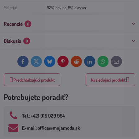
Materiál:
92% bavlna, 8% elastan
Recenzie
0
Diskusia
0
Facebook
Twitter
Bluesky
Pinterest
Reddit
LinkedIn
WhatsApp
E-
mail
Predchádzajúci produkt
Nasledujúci produkt
Potrebujete poradiť?
Tel​.: +421 915 929 954
E-mail: office​@mojamoda​.sk