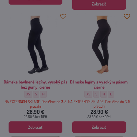
Zobraziť
Dámske bavlnené legíny, vysoký pás
Dámske legíny s vysokým pásom,
bez gumy, čierne
čierne
Dámske bavlnené legíny, vysoký pás bez gumy, čierne - Veľkosť:
Dámske bavlnené legíny, vysoký pás bez gumy, čierne - Veľkosť:
Dámske bavlnené legíny, vysoký pás bez gumy, čierne - Veľkosť:
Dámske legíny s vysokým pásom, čier
Dámske legíny s vysokým pásom
Dámske legíny s vysokým 
Dámske legíny s vy
XS
S
M
XS
S
M
L
NA EXTERNOM SKLADE, Doručíme do 3-5
NA EXTERNOM SKLADE, Doručíme do 3-5
prac.dní
prac.dní
28.90 €
28.90 €
23.50 €
bez DPH
23.50 €
bez DPH
Zobraziť
Zobraziť