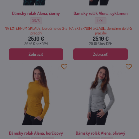
Dámsky rolák Alena, čierny
Dámsky rolák Alena, cyklamen
Dámsky rolák Alena, čierny - Veľkosť:
Dámsky rolák Alena, cyklamen 
XS/S
L/XL
NA EXTERNOM SKLADE, Doručíme do 3-5
NA EXTERNOM SKLADE, Doručíme do 3-5
prac.dní
prac.dní
25.10 €
25.10 €
20.40 €
bez DPH
20.40 €
bez DPH
Zobraziť
Zobraziť
Dámsky rolák Alena, horčicový
Dámsky rolák Alena, olivový