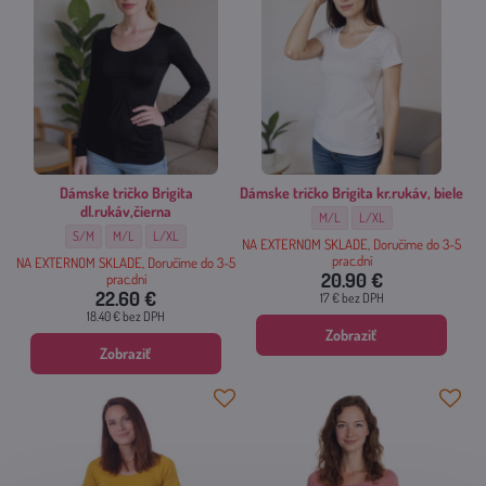
Dámske tričko Brigita
Dámske tričko Brigita kr.rukáv, biele
dl.rukáv,čierna
Dámske tričko Brigita kr.rukáv, biel
Dámske tričko Brigita kr.ru
M/L
L/XL
Dámske tričko Brigita dl.rukáv,čierna - Veľkosť:
Dámske tričko Brigita dl.rukáv,čierna - Veľkosť:
Dámske tričko Brigita dl.rukáv,čierna - Veľkosť:
S/M
M/L
L/XL
NA EXTERNOM SKLADE, Doručíme do 3-5
prac.dní
NA EXTERNOM SKLADE, Doručíme do 3-5
20.90 €
prac.dní
22.60 €
17 €
bez DPH
18.40 €
bez DPH
Zobraziť
Zobraziť