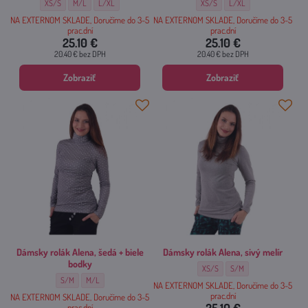
Dámsky rolák Alena, horčicový - Veľkosť:
Dámsky rolák Alena, horčicový - Veľkosť:
Dámsky rolák Alena, horčicový - Veľkosť:
Dámsky rolák Alena, olivový - Veľko
Dámsky rolák Alena, olivo
XS/S
M/L
L/XL
XS/S
L/XL
NA EXTERNOM SKLADE, Doručíme do 3-5
NA EXTERNOM SKLADE, Doručíme do 3-5
prac.dní
prac.dní
25.10 €
25.10 €
20.40 €
bez DPH
20.40 €
bez DPH
Zobraziť
Zobraziť
Dámsky rolák Alena, šedá + biele
Dámsky rolák Alena, sivý melír
bodky
Dámsky rolák Alena, sivý melír - Ve
Dámsky rolák Alena, sivý 
XS/S
S/M
Dámsky rolák Alena, šedá + biele bodky - Veľkosť:
Dámsky rolák Alena, šedá + biele bodky - Veľkosť:
S/M
M/L
NA EXTERNOM SKLADE, Doručíme do 3-5
prac.dní
NA EXTERNOM SKLADE, Doručíme do 3-5
prac.dní