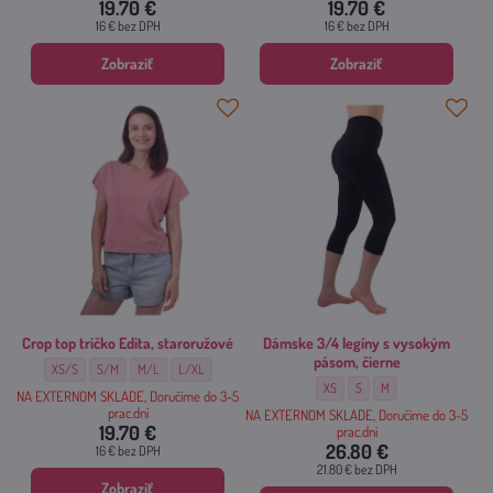
19.70 €
19.70 €
16 €
bez DPH
16 €
bez DPH
Zobraziť
Zobraziť
Crop top tričko Edita, staroružové
Dámske 3/4 legíny s vysokým
pásom, čierne
Crop top tričko Edita, staroružové - Veľkosť:
Crop top tričko Edita, staroružové - Veľkosť:
Crop top tričko Edita, staroružové - Veľkosť:
Crop top tričko Edita, staroružové - Veľkosť:
XS/S
S/M
M/L
L/XL
Dámske 3/4 legíny s vysokým páso
Dámske 3/4 legíny s vysoký
Dámske 3/4 legíny s v
XS
S
M
NA EXTERNOM SKLADE, Doručíme do 3-5
prac.dní
NA EXTERNOM SKLADE, Doručíme do 3-5
19.70 €
prac.dní
26.80 €
16 €
bez DPH
21.80 €
bez DPH
Zobraziť