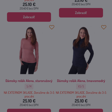
25.10 €
25.10 €
20.40 €
bez DPH
20.40 €
bez DPH
Zobraziť
Zobraziť
Dámsky rolák Alena, staroružový
Dámsky rolák Alena, tmavomodrý
Dámsky rolák Alena, staroružový - Veľkosť:
Dámsky rolák Alena, tmavomod
S/M
XS/S
NA EXTERNOM SKLADE, Doručíme do 3-5
NA EXTERNOM SKLADE, Doručíme do 3-5
prac.dní
prac.dní
25.10 €
25.10 €
20.40 €
bez DPH
20.40 €
bez DPH