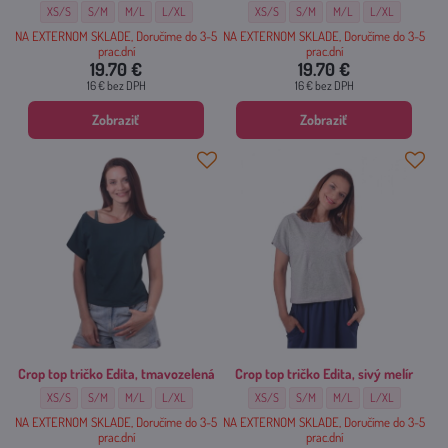
Crop top tričko Edita, červené - Veľkosť:
Crop top tričko Edita, červené - Veľkosť:
Crop top tričko Edita, červené - Veľkosť:
Crop top tričko Edita, červené - Veľkosť:
Crop top tričko Edita, horčicové - Veľkosť:
Crop top tričko Edita, horčicové - 
Crop top tričko Edita, hor
Crop top tričko Ed
XS/S
S/M
M/L
L/XL
XS/S
S/M
M/L
L/XL
NA EXTERNOM SKLADE, Doručíme do 3-5
NA EXTERNOM SKLADE, Doručíme do 3-5
prac.dní
prac.dní
19.70 €
19.70 €
16 €
bez DPH
16 €
bez DPH
Zobraziť
Zobraziť
Crop top tričko Edita, tmavozelená
Crop top tričko Edita, sivý melír
Crop top tričko Edita, tmavozelená - Veľkosť:
Crop top tričko Edita, tmavozelená - Veľkosť:
Crop top tričko Edita, tmavozelená - Veľkosť:
Crop top tričko Edita, tmavozelená - Veľkosť:
Crop top tričko Edita, sivý melír - Veľkosť:
Crop top tričko Edita, sivý melír - 
Crop top tričko Edita, sivý
Crop top tričko Ed
XS/S
S/M
M/L
L/XL
XS/S
S/M
M/L
L/XL
NA EXTERNOM SKLADE, Doručíme do 3-5
NA EXTERNOM SKLADE, Doručíme do 3-5
prac.dní
prac.dní