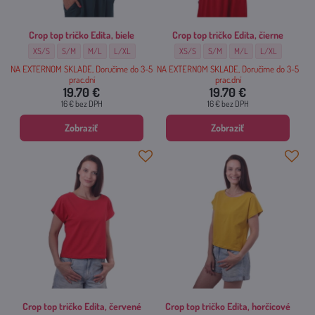
Crop top tričko Edita, biele
Crop top tričko Edita, čierne
Crop top tričko Edita, biele - Veľkosť:
Crop top tričko Edita, biele - Veľkosť:
Crop top tričko Edita, biele - Veľkosť:
Crop top tričko Edita, biele - Veľkosť:
Crop top tričko Edita, čierne - Veľkosť:
Crop top tričko Edita, čierne - Veľ
Crop top tričko Edita, čier
Crop top tričko Ed
XS/S
S/M
M/L
L/XL
XS/S
S/M
M/L
L/XL
NA EXTERNOM SKLADE, Doručíme do 3-5
NA EXTERNOM SKLADE, Doručíme do 3-5
prac.dní
prac.dní
19.70 €
19.70 €
16 €
bez DPH
16 €
bez DPH
Zobraziť
Zobraziť
Crop top tričko Edita, červené
Crop top tričko Edita, horčicové