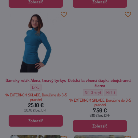
Zobraziť
Zobraziť
Dámsky rolák Alena, tmavý tyrkys
Detská bavlnená čiapka,obojstranná
čierna
Dámsky rolák Alena, tmavý tyrkys - Veľkosť:
L/XL
Detská bavlnená čiapka,obojstranná či
Detská bavlnená čiapka
S (1-3 roky)
M (4+)
NA EXTERNOM SKLADE, Doručíme do 3-5
prac.dní
NA EXTERNOM SKLADE, Doručíme do 3-5
25.10 €
prac.dní
7.50 €
20.40 €
bez DPH
6.10 €
bez DPH
Zobraziť
Zobraziť