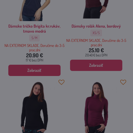
Dámske tričko Brigita kr.rukáv,
Dámsky rolák Alena, bordový
tmavo modrá
Dámsky rolák Alena, bordový -
XS/S
Dámske tričko Brigita kr.rukáv, tmavo modrá - Veľkosť:
S/M
NA EXTERNOM SKLADE, Doručíme do 3-5
prac.dní
NA EXTERNOM SKLADE, Doručíme do 3-5
25.10 €
prac.dní
20.90 €
20.40 €
bez DPH
17 €
bez DPH
Zobraziť
Zobraziť