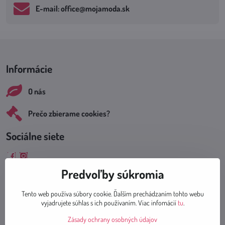
E-mail: office​@mojamoda​.sk
Informácie
O nás
Prečo zbierame cookies?
Sociálne siete
Facebook
Instagram
Predvoľby súkromia
Tento web používa súbory cookie. Ďalším prechádzaním tohto webu
vyjadrujete súhlas s ich používaním. Viac infomácií
tu
.
Dodanie tovaru
Zásady ochrany osobných údajov