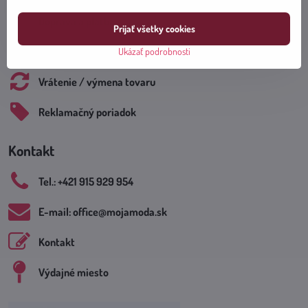
Doprava a platba
Prijať všetky cookies
Obchodné podmienky
Ukázať podrobnosti
Vrátenie / výmena tovaru
Reklamačný poriadok
Kontakt
Tel​.: +421 915 929 954
E-mail: office​@mojamoda​.sk
Kontakt
Výdajné miesto