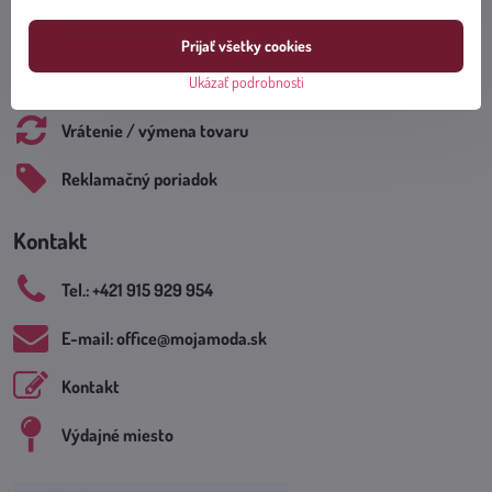
Doprava a platba
Prijať všetky cookies
Obchodné podmienky
Ukázať podrobnosti
Vrátenie / výmena tovaru
Reklamačný poriadok
Kontakt
Tel​.: +421 915 929 954
E-mail: office​@mojamoda​.sk
Kontakt
Výdajné miesto