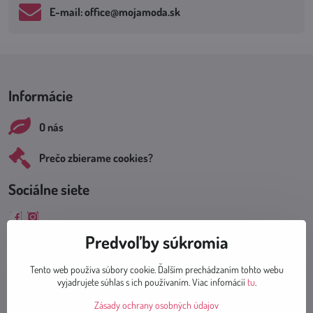
E-mail: office​@mojamoda​.sk
Informácie
O nás
Prečo zbierame cookies?
Sociálne siete
Facebook
Instagram
Predvoľby súkromia
Tento web používa súbory cookie. Ďalším prechádzaním tohto webu
vyjadrujete súhlas s ich používaním. Viac infomácií
tu
.
Dodanie tovaru
Zásady ochrany osobných údajov