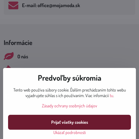
E-mail: office​@mojamoda​.sk
Informácie
O nás
Prečo zbierame cookies?
Predvoľby súkromia
Sociálne siete
Tento web používa súbory cookie. Ďalším prechádzaním tohto webu
vyjadrujete súhlas s ich používaním. Viac infomácií
tu
.
Facebook
Instagram
Zásady ochrany osobných údajov
Prijať všetky cookies
Ukázať podrobnosti
Dodanie tovaru