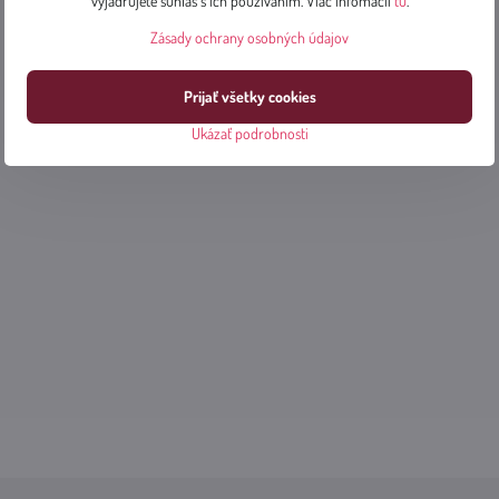
vyjadrujete súhlas s ich používaním. Viac infomácií
tu
.
Zásady ochrany osobných údajov
Prijať všetky cookies
Ukázať podrobnosti