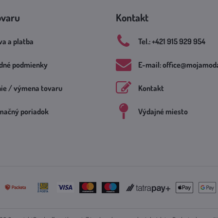
ovaru
Kontakt
a a platba
Tel​.: +421 915 929 954
dné podmienky
E-mail: office​@mojamoda
nie / výmena tovaru
Kontakt
mačný poriadok
Výdajné miesto