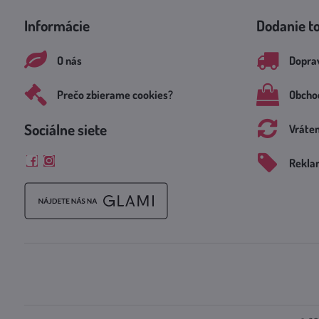
Informácie
Dodanie t
O nás
Doprav
Prečo zbierame cookies?
Obcho
Sociálne siete
Vráte
Rekla
Facebook
Instagram