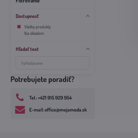
Filtrovanie
Dostupnosť
Všetky produkty
Iba skladom
Hľadať text
Prehľadať
výsledky
filtra
Potrebujete poradiť?
fulltextom
Tel​.: +421 915 929 954
E-mail: office​@mojamoda​.sk