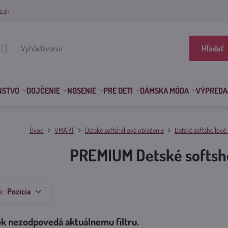
a.sk
Hľadať
NSTVO
DOJČENIE
NOSENIE
PRE DETI
DÁMSKA MÓDA
VÝPREDA
Úvod
VMART
Detské softshellové oblečenie
Detské softshellové
PREMIUM Detské softsh
a:
Pozícia