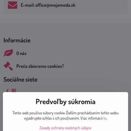
E-mail: office​@mojamoda​.sk
Informácie
O nás
Prečo zbierame cookies?
Sociálne siete
Facebook
Instagram
Predvoľby súkromia
Tento web používa súbory cookie. Ďalším prechádzaním tohto webu
vyjadrujete súhlas s ich používaním. Viac infomácií
tu
.
Dodanie tovaru
Zásady ochrany osobných údajov