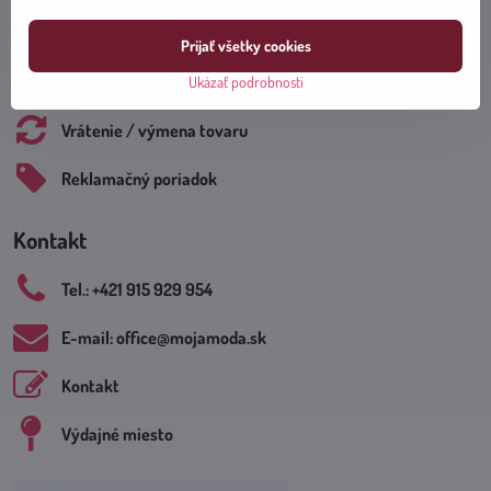
Doprava a platba
Prijať všetky cookies
Obchodné podmienky
Ukázať podrobnosti
Vrátenie / výmena tovaru
Reklamačný poriadok
Kontakt
Tel​.: +421 915 929 954
E-mail: office​@mojamoda​.sk
Kontakt
Výdajné miesto