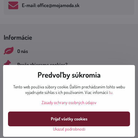
E-mail: office​@mojamoda​.sk
Informácie
O nás
Prečo zbierame cookies?
Predvoľby súkromia
Sociálne siete
Tento web používa súbory cookie. Ďalším prechádzaním tohto webu
vyjadrujete súhlas s ich používaním. Viac infomácií
tu
.
Facebook
Instagram
Zásady ochrany osobných údajov
Prijať všetky cookies
Dodanie tovaru
Ukázať podrobnosti