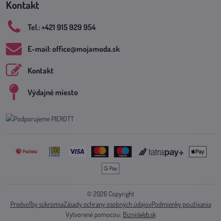
Kontakt
Tel​.: +421 915 929 954
E-mail: office​@mojamoda​.sk
Kontakt
Výdajné miesto
©
2026
Copyright
Predvoľby súkromia
Zásady ochrany osobných údajov
Podmienky používania
Vytvorené pomocou:
BiznisWeb.sk