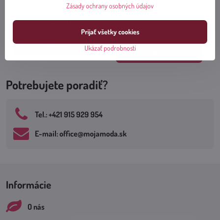
S do 165 cm
XS
S
M
L
S do 165 cm
M do 165 c
Zásady ochrany osobných údajov
Skladom
NA EXTERNOM SKLADE, Doručíme do 3-5
104.80 €
prac.dní
116.90 €
85.20 €
bez DPH
Prijať všetky cookies
95 €
bez DPH
Zobraziť
Ukázať podrobnosti
Zobraziť
Potrebujete poradiť?
Tel​.: +421 915 929 954
E-mail: office​@mojamoda​.sk
Informácie
O nás